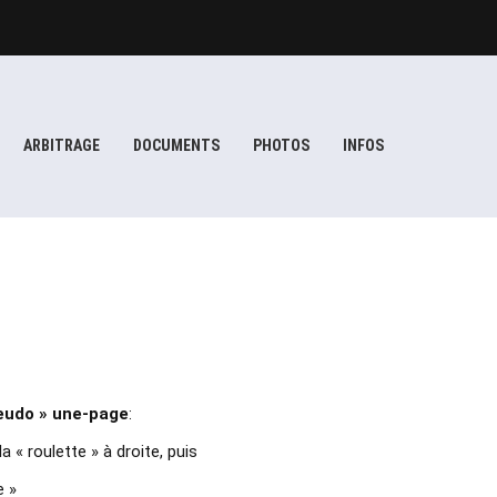
ARBITRAGE
DOCUMENTS
PHOTOS
INFOS
eudo » une-page
:
la « roulette » à droite, puis
e »