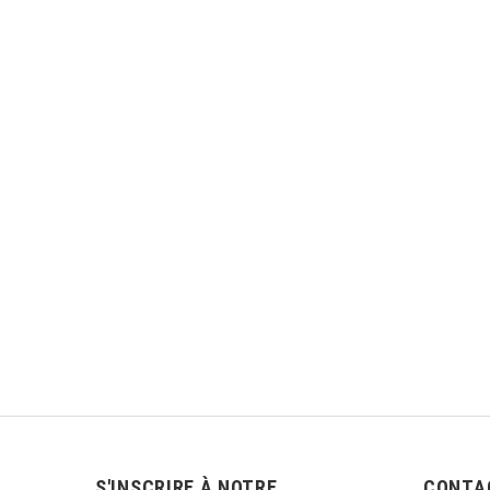
RE
Résulta
S'INSCRIRE À NOTRE
CONTA