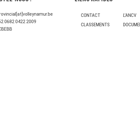
ovincial[at]volleynamur.be
CONTACT
L’ANCV
E52 0682 0422 2009
CLASSEMENTS
DOCUME
CCBEBB