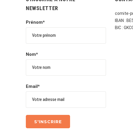
NEWSLETTER
comite-pr
IBAN : B
Prénom*
BIC : GK
Nom*
Email*