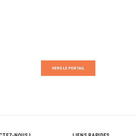
TROUVEZ TOUS LES RÉSULTATS
DIRECT !
ts, classements, clubs et rencontres, … Le tout en direct sur le porta
Fédération Volley Wallonie-Bruxelles !
VERS LE PORTAIL
CTEZ-NOUS !
LIENS RAPIDES