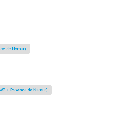
nce de Namur)
WB + Province de Namur)