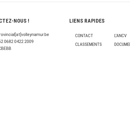
CTEZ-NOUS !
LIENS RAPIDES
ovincial[at]volleynamur.be
CONTACT
L’ANCV
E52 0682 0422 2009
CLASSEMENTS
DOCUME
CCBEBB