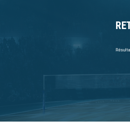
RE
Résulta