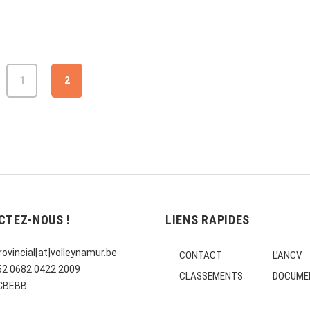
1
2
CTEZ-NOUS !
LIENS RAPIDES
ovincial[at]volleynamur.be
CONTACT
L’ANCV
E52 0682 0422 2009
CLASSEMENTS
DOCUME
CCBEBB