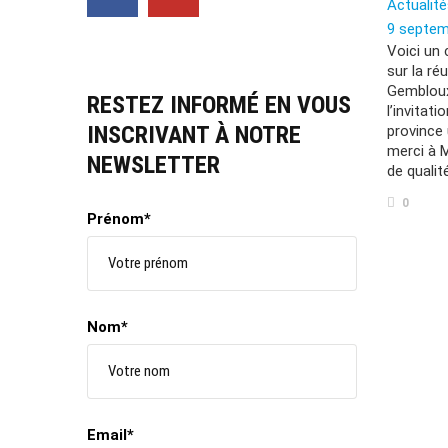
Actualit
9 septem
Voici un 
sur la ré
Gembloux
RESTEZ INFORMÉ EN VOUS
l’invitat
INSCRIVANT À NOTRE
province 
merci à M
NEWSLETTER
de qualité
0
Prénom*
Nom*
Email*