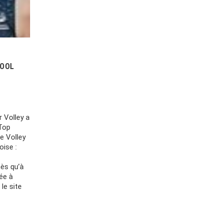
HOOL
 Volley a
 Top
e Volley
oise :
nès qu’à
rée à
le site