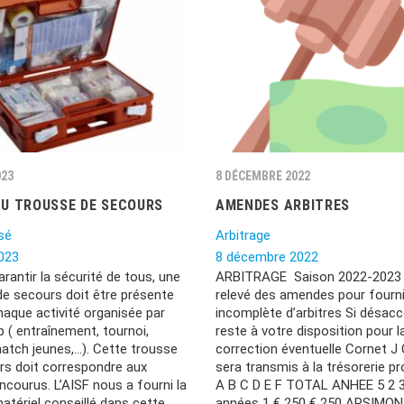
023
8 DÉCEMBRE 2022
U TROUSSE DE SECOURS
AMENDES ARBITRES
sé
Arbitrage
023
8 décembre 2022
arantir la sécurité de tous, une
ARBITRAGE Saison 2022-2023 V
de secours doit être présente
relevé des amendes pour fourn
haque activité organisée par
incomplète d’arbitres Si désacco
b ( entraînement, tournoi,
reste à votre disposition pour l
atch jeunes,…). Cette trousse
correction éventuelle Cornet J 
rs doit correspondre aux
sera transmis à la trésorerie pr
ncourus. L’AISF nous a fourni la
A B C D E F TOTAL ANHEE 5 2 3
matériel conseillé dans cette
années 1 € 250 € 250 ARSIMON