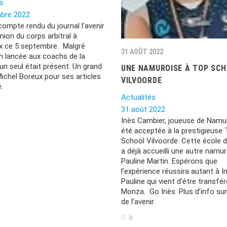
és
bre 2022
compte rendu du journal l’avenir
union du corps arbitral à
 ce 5 septembre. Malgré
31 AOÛT 2022
ion lancée aux coachs de la
un seul était présent. Un grand
UNE NAMUROISE À TOP SC
ichel Boreux pour ses articles
VILVOORDE
.
Actualités
31 août 2022
Inès Cambier, joueuse de Namur
été acceptée à la prestigieuse
School Vilvoorde. Cette école d
a déjà accueilli une autre namur
Pauline Martin. Espérons que
l’expérience réussira autant à I
Pauline qui vient d’être transfé
Monza. Go Inès. Plus d’info sur 
de l’avenir.
0