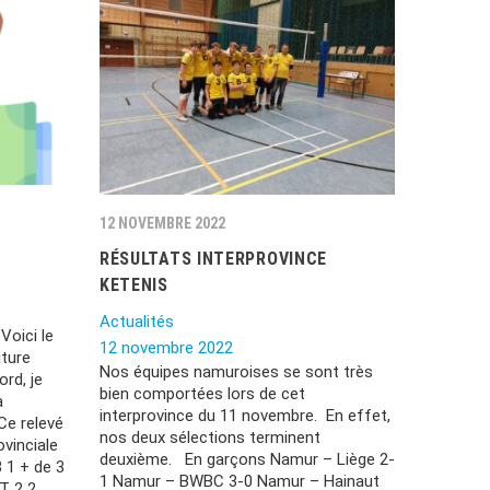
12 NOVEMBRE 2022
RÉSULTATS INTERPROVINCE
KETENIS
Actualités
oici le
12 novembre 2022
iture
Nos équipes namuroises se sont très
rd, je
bien comportées lors de cet
a
interprovince du 11 novembre. En effet,
Ce relevé
nos deux sélections terminent
ovinciale
deuxième. En garçons Namur – Liège 2-
 1 + de 3
1 Namur – BWBC 3-0 Namur – Hainaut
T 2 2…