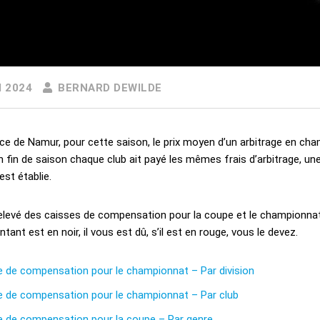
I 2024
BERNARD DEWILDE
ce de Namur, pour cette saison, le prix moyen d’un arbitrage en cham
n fin de saison chaque club ait payé les mêmes frais d’arbitrage, 
est établie.
relevé des caisses de compensation pour la coupe et le championnat
ntant est en noir, il vous est dû, s’il est en rouge, vous le devez.
e de compensation pour le championnat – Par division
e de compensation pour le championnat – Par club
e de compensation pour la coupe – Par genre