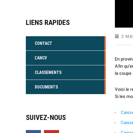
LIENS RAPIDES
2 MA
CONTACT
L’ANCV
En provin
Afin qu’e
CLASSEMENTS
la coupe 
DOCUMENTS
Voici le 
Si les mo
Caiss
SUIVEZ-NOUS
Caiss
Caiss