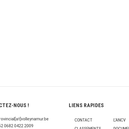
CTEZ-NOUS !
LIENS RAPIDES
ovincial[at]volleynamur.be
CONTACT
L’ANCV
E52 0682 0422 2009
CLASSEMENTS
DOCUME