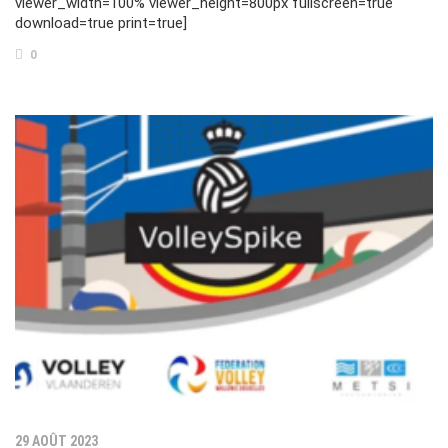
viewer_width=100% viewer_height=800px fullscreen=true
download=true print=true]
0
29 AOÛT 2023