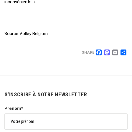
inconvénients. »
Source Volley Belgium
FACEB
MAS
EM
SHARE
S'INSCRIRE À NOTRE NEWSLETTER
Prénom*