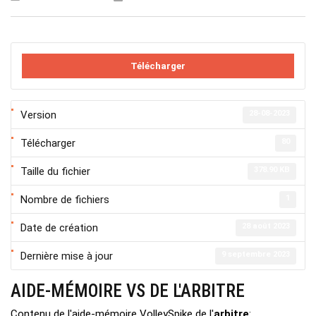
Télécharger
Version
28-08-2023
Télécharger
80
Taille du fichier
378.90 KB
Nombre de fichiers
1
Date de création
28 août 2023
Dernière mise à jour
9 septembre 2023
AIDE-MÉMOIRE VS DE L'ARBITRE
Contenu de l'aide-mémoire VolleySpike de l'
arbitre
: