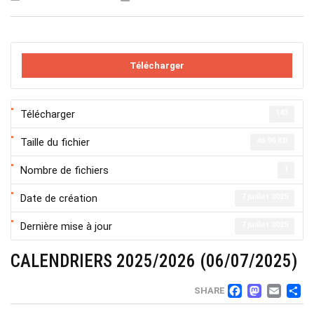
Télécharger
Télécharger
143
Taille du fichier
46.96 KB
Nombre de fichiers
1
Date de création
7 juillet 2025
Dernière mise à jour
7 juillet 2025
CALENDRIERS 2025/2026 (06/07/2025)
FACEB
MAS
EM
SHARE