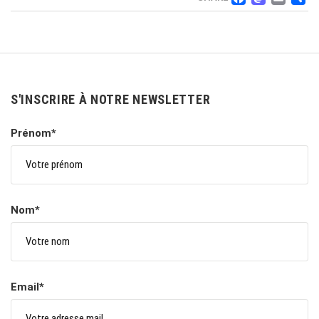
FACEB
MAS
EM
S'INSCRIRE À NOTRE NEWSLETTER
Prénom*
Nom*
Email*