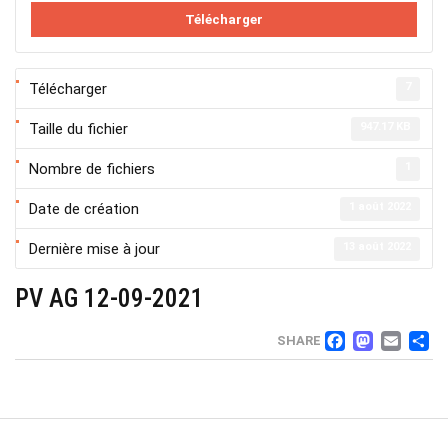
Télécharger
Télécharger
7
Taille du fichier
947.17 KB
Nombre de fichiers
1
Date de création
1 août 2022
Dernière mise à jour
13 août 2022
PV AG 12-09-2021
FACEB
MAS
EM
SHARE