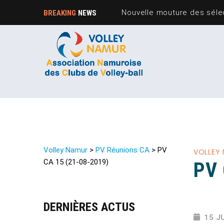
Nouvelle mouture des sélec
BREAKING
NEWS
Volley Namur
>
PV Réunions CA
>
PV
VOLLEY
CA 15 (21-08-2019)
PV 
DERNIÈRES ACTUS
15 J