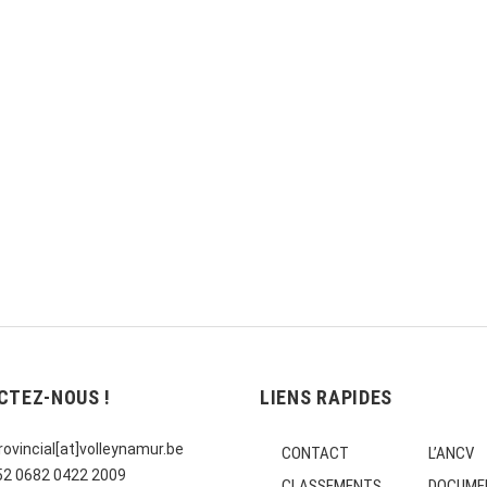
CTEZ-NOUS !
LIENS RAPIDES
ovincial[at]volleynamur.be
CONTACT
L’ANCV
E52 0682 0422 2009
CLASSEMENTS
DOCUME