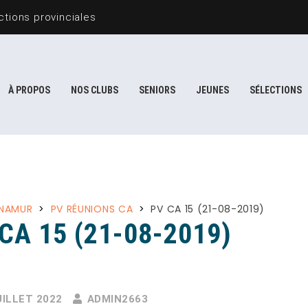
tions provinciales
À PROPOS
NOS CLUBS
SENIORS
JEUNES
SÉLECTIONS
 NAMUR
>
PV RÉUNIONS CA
>
PV CA 15 (21-08-2019)
CA 15 (21-08-2019)
UILLET 2022
ADMIN2663