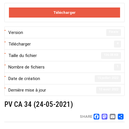
Télécharger
Version
Finale
Télécharger
4
Taille du fichier
136.08 KB
Nombre de fichiers
1
Date de création
15 juillet 2022
Dernière mise à jour
13 août 2022
PV CA 34 (24-05-2021)
FACEB
MAS
EM
SHARE