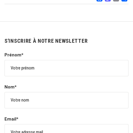
FACEB
MAS
EM
S'INSCRIRE À NOTRE NEWSLETTER
Prénom*
Nom*
Email*