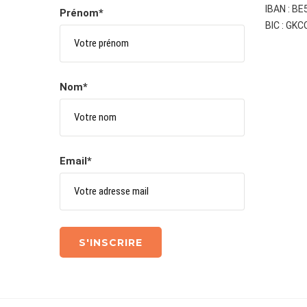
IBAN : B
Prénom*
BIC : GK
Nom*
Email*