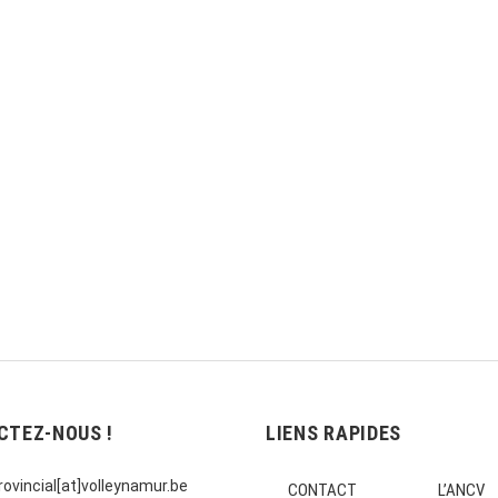
CTEZ-NOUS !
LIENS RAPIDES
ovincial[at]volleynamur.be
CONTACT
L’ANCV