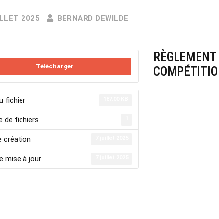
ILLET 2025
BERNARD DEWILDE
RÈGLEMENT 
Télécharger
COMPÉTITIO
u fichier
187.00 KB
 de fichiers
1
e création
7 juillet 2025
e mise à jour
7 juillet 2025