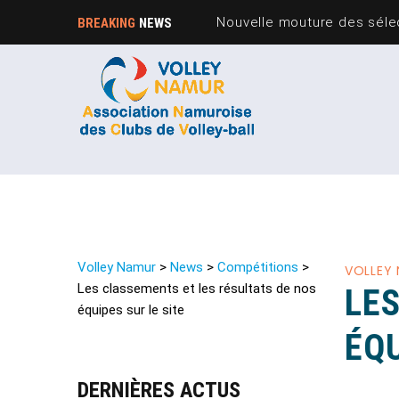
Nouvelle mouture des sélec
BREAKING
NEWS
Volley Namur
>
News
>
Compétitions
>
VOLLEY
Les classements et les résultats de nos
LE
équipes sur le site
ÉQU
DERNIÈRES ACTUS