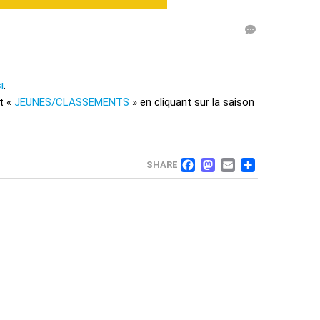
i
.
t «
JEUNES/CLASSEMENTS
» en cliquant sur la saison
FACEBOOK
MASTOD
EMAIL
PART
SHARE