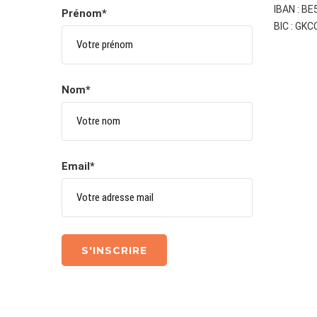
IBAN : B
Prénom*
BIC : GK
Nom*
Email*