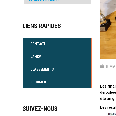
province de Namur
LIENS RAPIDES
CONTACT
L’ANCV
5 MA
CLASSEMENTS
DOCUMENTS
Les
fina
déroulées
été un
g
SUIVEZ-NOUS
Les résu