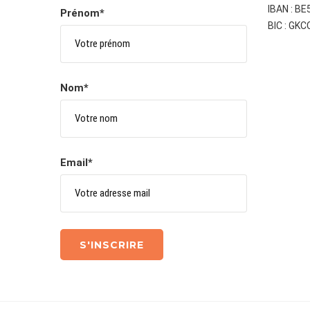
IBAN : B
Prénom*
BIC : GK
Nom*
Email*