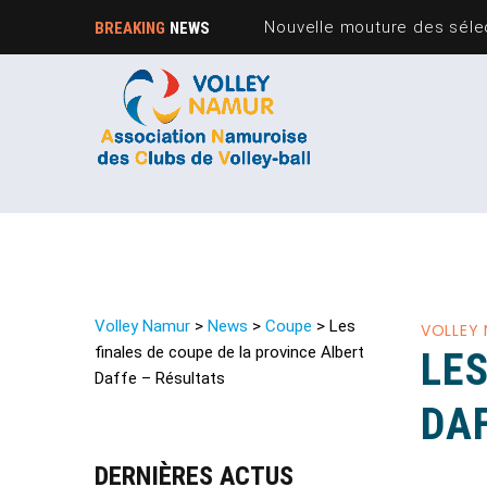
Nouvelle mouture des sélec
BREAKING
NEWS
Volley Namur
>
News
>
Coupe
>
Les
VOLLEY
finales de coupe de la province Albert
LES
Daffe – Résultats
DA
DERNIÈRES ACTUS