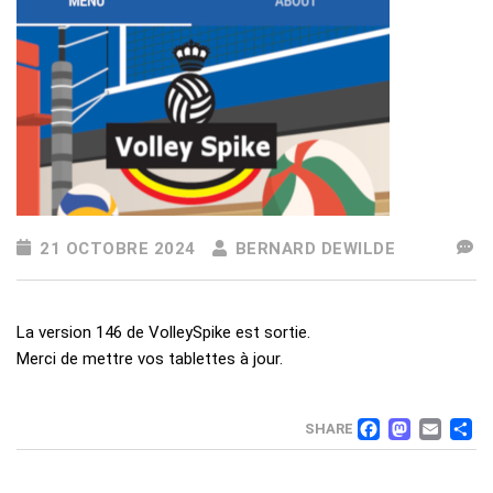
21 OCTOBRE 2024
BERNARD DEWILDE
La version 146 de VolleySpike est sortie.
Merci de mettre vos tablettes à jour.
FACEB
MAS
EM
SHARE