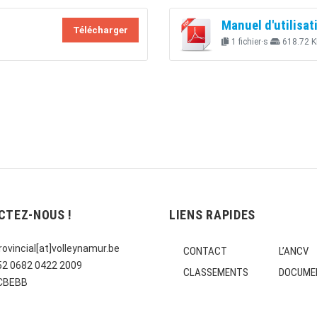
Manuel d'utilisat
Télécharger
1 fichier·s
618.72 K
CTEZ-NOUS !
LIENS RAPIDES
ovincial[at]volleynamur.be
CONTACT
L’ANCV
E52 0682 0422 2009
CLASSEMENTS
DOCUME
CCBEBB