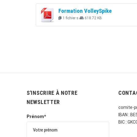
Formation VolleySpike
1 fichier·s
618.72 KB
S'INSCRIRE À NOTRE
CONTA
NEWSLETTER
comite-pr
IBAN : B
Prénom*
BIC : GK