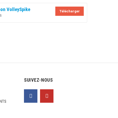
ion VolleySpike
Télécharger
B
SUIVEZ-NOUS
NTS