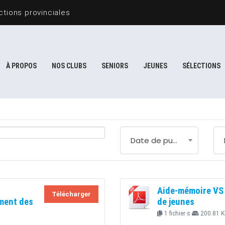
tions provinciales
À PROPOS
NOS CLUBS
SENIORS
JEUNES
SÉLECTIONS
Date de publication
Aide-mémoire VS 
Télécharger
ment des
de jeunes
1 fichier·s
200.81 K