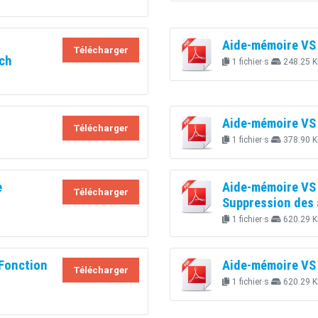
Aide-mémoire VS 
Télécharger
tch
1 fichier·s
248.25 K
Aide-mémoire VS d
Télécharger
1 fichier·s
378.90 K
e
Aide-mémoire VS 
Télécharger
Suppression des
1 fichier·s
620.29 K
 Fonction
Aide-mémoire VS
Télécharger
1 fichier·s
620.29 K