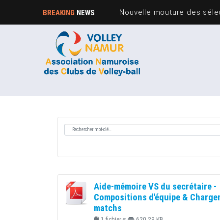
Nouvelle mouture des sélec
BREAKING
NEWS
Aide-mémoire VS du secrétaire -
Compositions d'équipe & Charge
matchs
1 fichier·s
620.29 KB