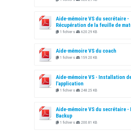
Aide-mémoire VS du secrétaire -
Récupération de la feuille de ma
1 fichier·s
620.29 KB
Aide-mémoire VS du coach
1 fichier·s
159.20 KB
Aide-mémoire VS - Installation d
l'application
1 fichier·s
248.25 KB
Aide-mémoire VS du secrétaire -
Backup
1 fichier·s
200.81 KB