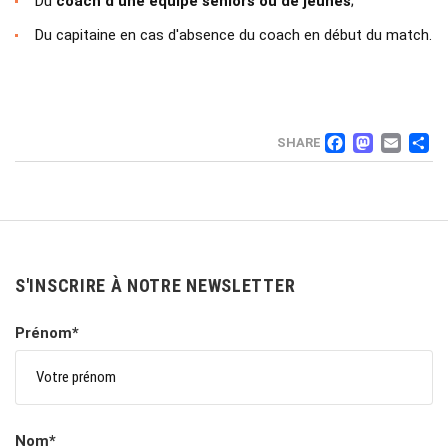
Du
coach d'une équipe seniors ou de jeunes
;
Du capitaine en cas d'absence du coach en début du match.
FACEB
MAS
EM
SHARE
S'INSCRIRE À NOTRE NEWSLETTER
Prénom*
Nom*