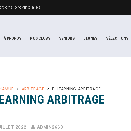
tions provinciales
À PROPOS
NOS CLUBS
SENIORS
JEUNES
SÉLECTIONS
 NAMUR
>
ARBITRAGE
>
E-LEARNING ARBITRAGE
LEARNING ARBITRAGE
UILLET 2022
ADMIN2663