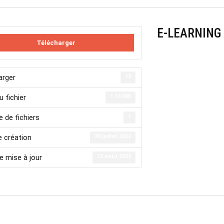
E-LEARNING
Télécharger
arger
12
u fichier
1.16 MB
 de fichiers
1
e création
30 juillet 2022
e mise à jour
13 août 2022