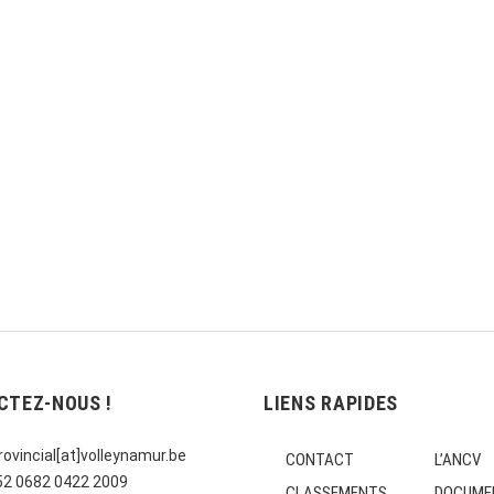
CTEZ-NOUS !
LIENS RAPIDES
ovincial[at]volleynamur.be
CONTACT
L’ANCV
E52 0682 0422 2009
CLASSEMENTS
DOCUME