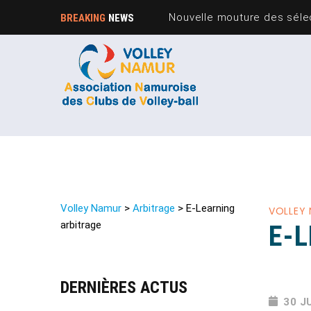
Nouvelle mouture des sélec
BREAKING
NEWS
Volley Namur
>
Arbitrage
>
E-Learning
VOLLEY
arbitrage
E-
DERNIÈRES ACTUS
30 J