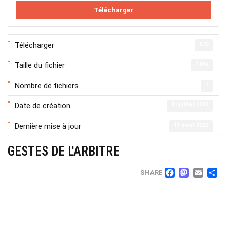
Télécharger
Télécharger
670
Taille du fichier
1 Mo
Nombre de fichiers
1
Date de création
31 juillet 2022
Dernière mise à jour
13 août 2022
GESTES DE L'ARBITRE
FACEB
MAS
EM
SHARE